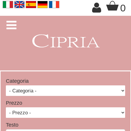
+

0

Categoria
Prezzo
Testo