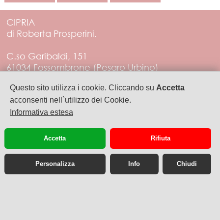
CIPRIA
di Roberta Prosperini.
C.so Garibaldi, 151
61034 Fossombrone (Pesaro Urbino)
Tel. 3288452555
Questo sito utilizza i cookie. Cliccando su
Accetta
acconsenti nell`utilizzo dei Cookie.
PIVA 01383560412
Informativa estesa
artecipria@libero.it
Accetta
Rifiuta
Personalizza
Info
Chiudi
Sito web desktop