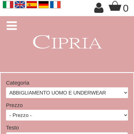
+

0

Categoria
Prezzo
Testo