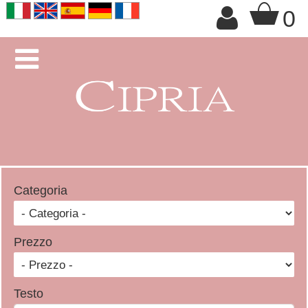
+

0

Categoria
Prezzo
Testo