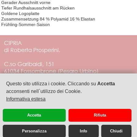
Gerader Ausschnitt vorne
Tiefer Rundhalsausschnitt am Rücken
Goldene Logoplatte
Zusammensetzung 84 % Polyamid 16 % Elastan
Frühling-Sommer-Saison
CIPRIA
di Roberta Prosperini.
C.so Garibaldi, 151
61034 Fossombrone (Pesaro Urbino)
Tel. 3288452555
Questo sito utilizza i cookie. Cliccando su
Accetta
PIVA 01383560412
acconsenti nell`utilizzo dei Cookie.
Informativa estesa
artecipria@libero.it
Accetta
Rifiuta
Personalizza
Info
Chiudi