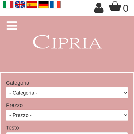
+

0

Categoria
Prezzo
Testo