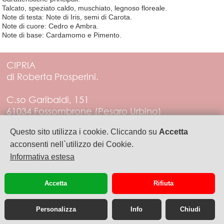
Talcato, speziato caldo, muschiato, legnoso floreale.
Note di testa: Note di Iris, semi di Carota.
Note di cuore: Cedro e Ambra.
Note di base: Cardamomo e Pimento.
CIPRIA
di Roberta Prosperini.
C.so Garibaldi, 151
61034 Fossombrone (Pesaro Urbino)
Tel. 3288452555
Questo sito utilizza i cookie. Cliccando su
Accetta
PIVA 01383560412
acconsenti nell`utilizzo dei Cookie.
Informativa estesa
artecipria@libero.it
Accetta
Rifiuta
Personalizza
Info
Chiudi