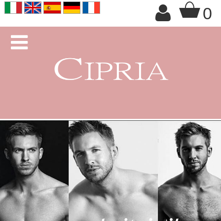
+

0
