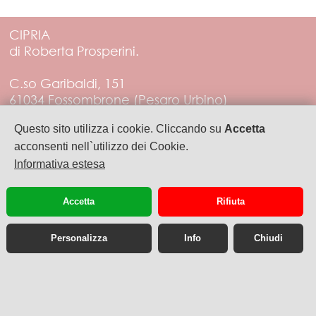
CIPRIA
di Roberta Prosperini.
C.so Garibaldi, 151
61034 Fossombrone (Pesaro Urbino)
Tel. 3288452555
Questo sito utilizza i cookie. Cliccando su
Accetta
acconsenti nell`utilizzo dei Cookie.
PIVA 01383560412
Informativa estesa
artecipria@libero.it
Accetta
Rifiuta
Personalizza
Info
Chiudi
Sito web desktop