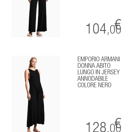
€
104
,00
EMPORIO ARMANI
DONNA ABITO
LUNGO IN JERSEY
ANNODABILE
COLORE NERO
€
128
,00