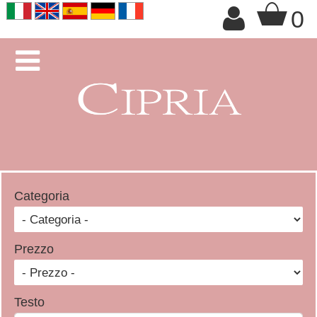
+

0

Categoria
Prezzo
Testo