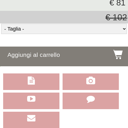
€ 81
€ 102
$
Aggiungi al carrello




